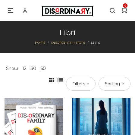
0
Libri
HOME
DISORDINARY STORE
LIBRI
/
/
Show
12
30
60
Filters
Sort by