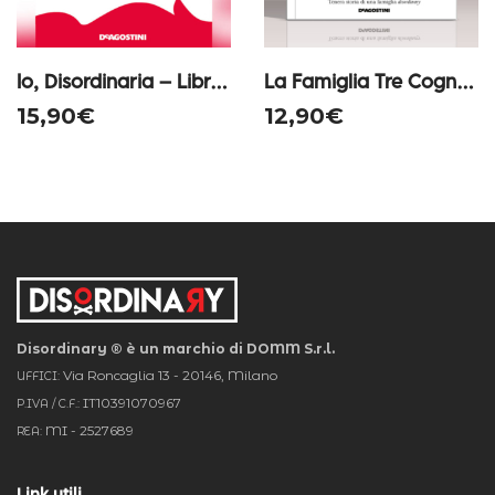
Io, Disordinaria – Libro autografato con dedica personalizzata
La Famiglia Tre Cognomi – Libro autografato con dedica personalizzata
15,90
€
12,90
€
Disordinary ® è un marchio di DOMM S.r.l.
Via Roncaglia 13 - 20146, Milano
UFFICI:
IT10391070967
P.IVA / C.F.:
MI - 2527689
REA:
Link utili