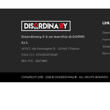
Link 
Disor
Disordinary ® è un marchio di DOMM
Fami
S.r.l.
Scopri
Via Roncaglia 13 - 20146, Milano
UFFICI:
Iscri
IT10391070967
P.IVA / C.F.:
MI - 2527689
REA:
COPYRIGHT 2018 -
2026
© DISORDINARY ® - ALL RIGHTS RESERVED