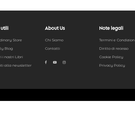
utili
About Us
Note legali
dinary Store
Chi Siamo
Termini e Condizion
ly Blog
Contatti
Diritto di recesso
 i nostri Libri
Cookie Policy
viti alla newsletter
Privacy Policy