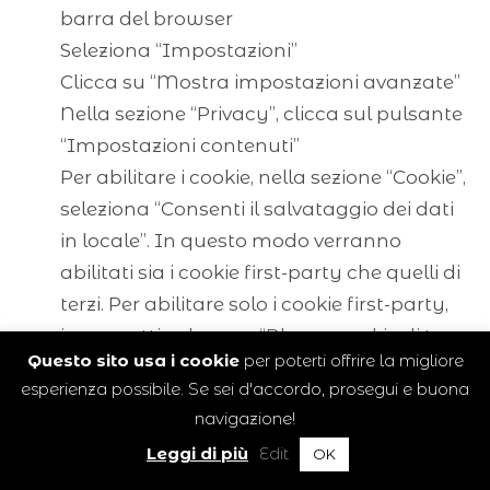
barra del browser
Seleziona “Impostazioni”
Clicca su “Mostra impostazioni avanzate”
Nella sezione “Privacy”, clicca sul pulsante
“Impostazioni contenuti”
Per abilitare i cookie, nella sezione “Cookie”,
seleziona “Consenti il salvataggio dei dati
in locale”. In questo modo verranno
abilitati sia i cookie first-party che quelli di
terzi. Per abilitare solo i cookie first-party,
invece, attiva la voce “Blocca cookie di terze
Questo sito usa i cookie
per poterti offrire la migliore
parti e dati dei siti”.
esperienza possibile. Se sei d'accordo, prosegui e buona
Per disabilitare completamente i cookie,
navigazione!
seleziona “Impedisci ai siti di impostare
Leggi di più
Edit
OK
dati”