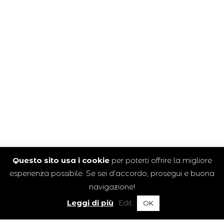
Questo sito usa i cookie
per poterti offrire la migliore
esperienza possibile. Se sei d'accordo, prosegui e buona
navigazione!
Leggi di più
Edit
OK