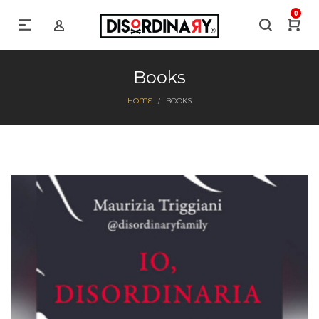
0
Books
HOME
BOOKS
/