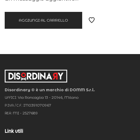
AGGIUNGI AL CARRELLO
Disordinary ® è un marchio di DOMM S.r.l.
Via Roncaglia 13 - 20146, Milano
UFFICI:
IT10391070967
P.IVA / C.F.:
MI - 2527689
REA:
Link utili